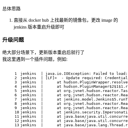
总体思路
直接从 docker hub 上找最新的镜像包，更改 image 的
jenkins 版本重启升级即可
升级问题
绝大部分场景下，更新版本重启后就行了
我这里遇到一个插件问题，例如:
1
jenkins  | java.io.IOException: Failed to load:
2
jenkins  | [LF]>  - Update required: Credential
3
jenkins  |      at hudson.PluginWrapper.resolve
4
jenkins  |      at hudson.PluginManager$2$1$1.r
5
jenkins  |      at org.jvnet.hudson.reactor.Tas
6
jenkins  |      at org.jvnet.hudson.reactor.Rea
7
jenkins  |      at jenkins.model.Jenkins$5.runT
8
jenkins  |      at org.jvnet.hudson.reactor.Rea
9
jenkins  |      at org.jvnet.hudson.reactor.Rea
10
jenkins  |      at jenkins.security.Impersonati
11
jenkins  |      at java.base/java.util.concurre
12
jenkins  |      at java.base/java.util.concurre
13
jenkins  |      at java.base/java.lang.Thread.r