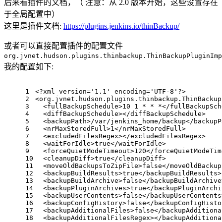
后来看插件的文档，（ 注意：从 2.0 版本开始，这些设置存在
于全局配置中）
这里是插件文档:
https://plugins.jenkins.io/thinBackup/
或者可以直接配置插件的配置文件
org.jvnet.hudson.plugins.thinbackup.ThinBackupPluginImp
我的配置如下:
1
<?xml version='1.1' encoding='UTF-8'?>
2
<
org.jvnet.hudson.plugins.thinbackup.ThinBackup
3
<
fullBackupSchedule
>
10 1 * * *
</
fullBackupSch
4
<
diffBackupSchedule
>
</
diffBackupSchedule
>
5
<
backupPath
>
/var/jenkins_home/backup
</
backupP
6
<
nrMaxStoredFull
>
1
</
nrMaxStoredFull
>
7
<
excludedFilesRegex
>
</
excludedFilesRegex
>
8
<
waitForIdle
>
true
</
waitForIdle
>
9
<
forceQuietModeTimeout
>
120
</
forceQuietModeTim
10
<
cleanupDiff
>
true
</
cleanupDiff
>
11
<
moveOldBackupsToZipFile
>
false
</
moveOldBackup
12
<
backupBuildResults
>
true
</
backupBuildResults
>
13
<
backupBuildArchive
>
false
</
backupBuildArchive
14
<
backupPluginArchives
>
true
</
backupPluginArchi
15
<
backupUserContents
>
false
</
backupUserContents
16
<
backupConfigHistory
>
false
</
backupConfigHisto
17
<
backupAdditionalFiles
>
false
</
backupAdditiona
18
<
backupAdditionalFilesRegex
>
</
backupAdditiona