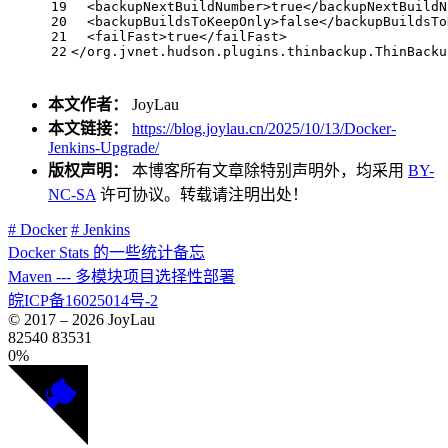
19
<
backupNextBuildNumber
>
true
</
backupNextBuildN
20
<
backupBuildsToKeepOnly
>
false
</
backupBuildsTo
21
<
failFast
>
true
</
failFast
>
22
</
org.jvnet.hudson.plugins.thinbackup.ThinBacku
本文作者：
JoyLau
本文链接：
https://blog.joylau.cn/2025/10/13/Docker-
Jenkins-Upgrade/
版权声明：
本博客所有文章除特别声明外，均采用
BY-
NC-SA
许可协议。转载请注明出处！
# Docker
# Jenkins
Docker Stats 的一些统计备忘
Maven --- 多模块项目选择性部署
皖ICP备16025014号-2
© 2017 –
2026
JoyLau
82540
83531
0%